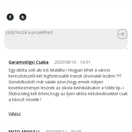
Garamvölgyi Csaba
2020/08/10 - 14:01
Egy idióta volt aki ezt kitalálta ! Hogyan lehet a várost
keresztülszelő két legfontosabb tranzit útvonalat lezárni ???
Gondolkodott már valaki azon,hogy ennek milyen
következményei lesznek az iskola beindulásakor a többi bp.-i
főútra.Meg kell érteni,hogy az ilyen idióta intézkedésekkel csak
a káoszt növelik !
Válasz
ENZO ANGIULLI
2020/08/11 - 00:05