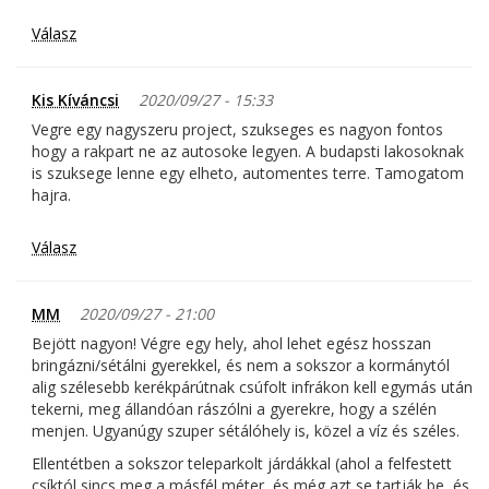
Válasz
Kis Kíváncsi
2020/09/27 - 15:33
Vegre egy nagyszeru project, szukseges es nagyon fontos
hogy a rakpart ne az autosoke legyen. A budapsti lakosoknak
is szuksege lenne egy elheto, automentes terre. Tamogatom
hajra.
Válasz
MM
2020/09/27 - 21:00
Bejött nagyon! Végre egy hely, ahol lehet egész hosszan
bringázni/sétálni gyerekkel, és nem a sokszor a kormánytól
alig szélesebb kerékpárútnak csúfolt infrákon kell egymás után
tekerni, meg állandóan rászólni a gyerekre, hogy a szélén
menjen. Ugyanúgy szuper sétálóhely is, közel a víz és széles.
Ellentétben a sokszor teleparkolt járdákkal (ahol a felfestett
csíktól sincs meg a másfél méter, és még azt se tartják be, és