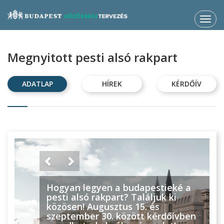
Toggl
navig
Megnyitott pesti alsó rakpart
ADATLAP
HÍREK
KÉRDŐÍV
Hogyan legyen a budapestieké a
pesti alsó rakpart? Találjuk ki
közösen! Augusztus 15. és
szeptember 30. között kérdőívben