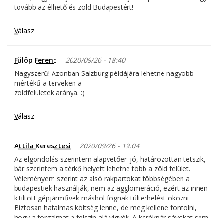
tovább az élhető és zöld Budapestért!
Válasz
Fülöp Ferenc
2020/09/26 - 18:40
Nagyszerű! Azonban Salzburg példájára lehetne nagyobb
mértékű a terveken a
zöldfelületek aránya. :)
Válasz
Attila Keresztesi
2020/09/26 - 19:04
Az elgondolás szerintem alapvetően jó, határozottan tetszik,
bár szerintem a térkő helyett lehetne több a zöld felület.
Véleményem szerint az alsó rakpartokat többségében a
budapestiek használják, nem az agglomeráció, ezért az innen
kitiltott gépjárművek máshol fognak túlterhelést okozni.
Biztosan hatalmas költség lenne, de meg kellene fontolni,
hogy a forgalmat a felszín alá vigyék. A kerékpár sávokat sem