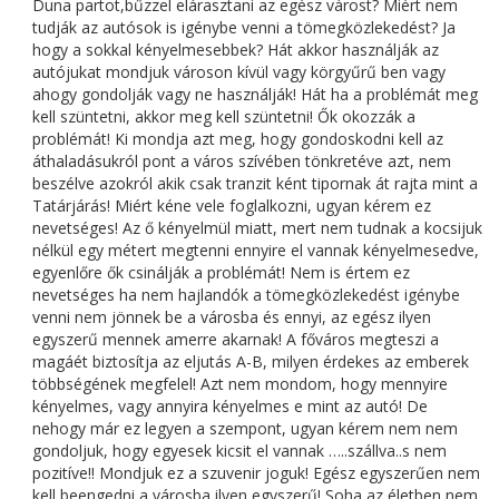
Duna partot,bűzzel elárasztani az egész várost? Miért nem
tudják az autósok is igénybe venni a tömegközlekedést? Ja
hogy a sokkal kényelmesebbek? Hát akkor használják az
autójukat mondjuk városon kívül vagy körgyűrű ben vagy
ahogy gondolják vagy ne használják! Hát ha a problémát meg
kell szüntetni, akkor meg kell szüntetni! Ők okozzák a
problémát! Ki mondja azt meg, hogy gondoskodni kell az
áthaladásukról pont a város szívében tönkretéve azt, nem
beszélve azokról akik csak tranzit ként tipornak át rajta mint a
Tatárjárás! Miért kéne vele foglalkozni, ugyan kérem ez
nevetséges! Az ő kényelmül miatt, mert nem tudnak a kocsijuk
nélkül egy métert megtenni ennyire el vannak kényelmesedve,
egyenlőre ők csinálják a problémát! Nem is értem ez
nevetséges ha nem hajlandók a tömegközlekedést igénybe
venni nem jönnek be a városba és ennyi, az egész ilyen
egyszerű mennek amerre akarnak! A főváros megteszi a
magáét biztosítja az eljutás A-B, milyen érdekes az emberek
többségének megfelel! Azt nem mondom, hogy mennyire
kényelmes, vagy annyira kényelmes e mint az autó! De
nehogy már ez legyen a szempont, ugyan kérem nem nem
gondoljuk, hogy egyesek kicsit el vannak …..szállva..s nem
pozitíve!! Mondjuk ez a szuvenir joguk! Egész egyszerűen nem
kell beengedni a városba ilyen egyszerű! Soha az életben nem