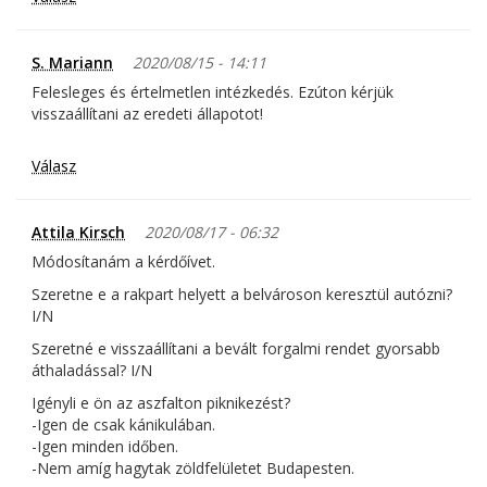
S. Mariann
2020/08/15 - 14:11
Felesleges és értelmetlen intézkedés. Ezúton kérjük
visszaállítani az eredeti állapotot!
Válasz
Attila Kirsch
2020/08/17 - 06:32
Módosítanám a kérdőívet.
Szeretne e a rakpart helyett a belvároson keresztül autózni?
I/N
Szeretné e visszaállítani a bevált forgalmi rendet gyorsabb
áthaladással? I/N
Igényli e ön az aszfalton piknikezést?
-Igen de csak kánikulában.
-Igen minden időben.
-Nem amíg hagytak zöldfelületet Budapesten.