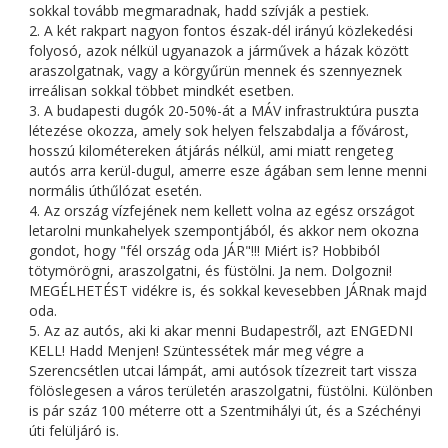
sokkal tovább megmaradnak, hadd szívják a pestiek.
2. A két rakpart nagyon fontos észak-dél irányú közlekedési
folyosó, azok nélkül ugyanazok a járművek a házak között
araszolgatnak, vagy a körgyűrün mennek és szennyeznek
irreálisan sokkal többet mindkét esetben.
3. A budapesti dugók 20-50%-át a MÁV infrastruktúra puszta
létezése okozza, amely sok helyen felszabdalja a fővárost,
hosszú kilométereken átjárás nélkül, ami miatt rengeteg
autós arra kerül-dugul, amerre esze ágában sem lenne menni
normális úthűlózat esetén.
4. Az ország vízfejének nem kellett volna az egész országot
letarolni munkahelyek szempontjából, és akkor nem okozna
gondot, hogy "fél ország oda JÁR"!!! Miért is? Hobbiból
tötymörögni, araszolgatni, és füstölni. Ja nem. Dolgozni!
MEGÉLHETÉST vidékre is, és sokkal kevesebben JÁRnak majd
oda.
5. Az az autós, aki ki akar menni Budapestről, azt ENGEDNI
KELL! Hadd Menjen! Szüntessétek már meg végre a
Szerencsétlen utcai lámpát, ami autósok tízezreit tart vissza
fölöslegesen a város területén araszolgatni, füstölni. Különben
is pár száz 100 méterre ott a Szentmihályi út, és a Széchényi
úti felüljáró is.