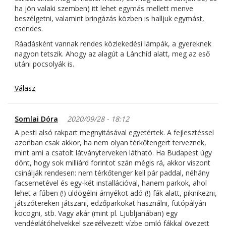
ha jön valaki szemben) itt lehet egymás mellett menve
beszélgetni, valamint bringázás közben is halljuk egymást,
csendes.
Ráadásként vannak rendes közlekedési lámpák, a gyereknek
nagyon tetszik. Ahogy az alagút a Lánchíd alatt, meg az eső
utáni pocsolyák is.
Válasz
Somlai Dóra
2020/09/28 - 18:12
A pesti alsó rakpart megnyitásával egyetértek. A fejlesztéssel
azonban csak akkor, ha nem olyan térkőtengert terveznek,
mint ami a csatolt látványterveken látható. Ha Budapest úgy
dönt, hogy sok milliárd forintot szán mégis rá, akkor viszont
csinálják rendesen: nem térkőtenger kell pár paddal, néhány
facsemetével és egy-két installációval, hanem parkok, ahol
lehet a fűben (!) üldögélni árnyékot adó (!) fák alatt, piknikezni,
játszótereken játszani, edzőparkokat használni, futópályán
kocogni, stb. Vagy akár (mint pl. Ljubljanában) egy
vendéglátóhelyekkel szegélyezett vízbe omló fákkal övezett