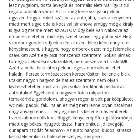
lesz nyugalom, tiszta levegőt és normális élet! Már így is túl
régóta uralják a város! Azt is meg kéne vizsgálni például
egyszer, hogy ki miért száll be az autójába, csak a kényelem
miatt mert ugye oda is kocsival jár ahova amúgy még a király
is gyalog menne mert az AUTÓM úgy bele van ivakodva az
emberek életében mint egy szelet kenyér egy pohár víz! Elég
szomorú gondolkodjunk azért el ezen! Nem kéne ennyire el
kényelmesedni, s hagyni, hogy emberek ezért még felemelik a
szavukat! Azért egy picit nonszensz szerintem! Sokan járnak
tömegközlekedési eszközökkel, nem beszélve a biciklirők!ll
Azért a budai bicikliúton például egész normálisan lehet
haladni. Persze természetesen korszerűsíteni kellene a bicikli
utakat nagyon nagyon de hát ez szerintem nem olyan
kivitelezhetetlen mint amilyen sokat fordítanak például az
autóutakra! Egyébként a negyven fok a rakparton
témakörhöz: gondolom, ahogyan régen is volt pár kőépületet
wc-nek, padok, fák….talán ez még nem lenne olyan hatalmas
nagy anyagi teher…. Tényleg miért is kellene más emberek
tranzit-abnormális kocsiffüggő, kényelempôfeteg látásmódja
miatt egy békés, nyugodt tiszta, harmonikus, jó levegőjű
dunaparti csodát feladni???? Az autó: hangos, büdös, stressz
keltő,félelemkeltő, balesetveszélyes, mérgező!