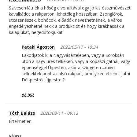
Szívesen látnék a hőség elvonultával egy jó kis összművészeti
kavalkádot a rakparton, lehetőleg hosszában. Zsonglőrök,
utcazenészek, bohócok, előadók nevezhetnének, a város
engedélyezhetné nekik a produkciót és hogy kirakhassák a
kalapjukat, hegedűtokjukat.
Pataki Ágoston
2022/05/17 - 10:34
Eakodjatok ki a Nagyvásártelepen, vagy a Soroksári
úton a nagy üres telkeken, vagy a Kopaszi gátnál, vagy
éppenséggel Újpesten, akár a sziogeten ...miért
kellnektek pont az alsó rakpart, amelyiken el lehet jutni
Dél-pestről Újpestre ?
Válasz
Tóth Balázs
2020/08/11 - 09:13
Értelmetlen.
Válasz