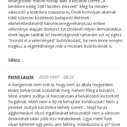
lehangolóbb: másfél hónap alatt a készítők szerint „A
kérdőívre eddig 3387 kitöltés érkezett” Még ha minden
válaszoló a lezárásra szavazna is, Önök komolyan akarnak
több százezer közlekedő budapesti életének
ellehetetlenítéséről háromezeregynéhányszáz ember
véleménye alapján dönteni? Ezt Önöknél milyen demokratikus
elvek lapján találták ki? Nevetségesnek tartanám ezt az egész
"mondd el a véleményed" bohóckodást, ha nem lenne ennyire
tragikus a végeredménye már a mostani lezárásoknak is.
Válasz
Pethő László
2020/10/01 - 08:24
A Karigerinek nem esik le, hogy nem az általa megvédeni
kívánt belvárosiak szavazták meg, hanem főleg a külváros.
Most ezekre zúdítja rá fokozatosan a belvárosból kiszorított
forgalmat. Miért nem a Bp-re behajtást korlátozzuk? Nem a
pestiket osztjuk kasztokra lakhely szerint... Majd ha az
agglomeráció olcsó ingatlanárait kihasználók nem a városon
élősködnek talán jobb lesz mindenkinek. Ugye miért fizet
olyan bérletért egy pesti, ami MÁVra, Volánbuszra is jó? Sose