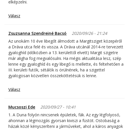
elképzelni.
Válasz
Zsuzsanna Szendreiné Bacsó
2020/09/26 - 21:24
Az unokám 10 éve libegőt álmodott a Margitsziget közepéről
a Dráva utca felé és vissza. A Dráva utcánál 2014-re tervezett
gyaloghíd (időközben a 13. kerülettől elvett) Margit szigetre
már aligha fog megvalósulni. Ha mégis aktualitása lesz, szép
lenne egy gyaloghíd és egy libegő is mellette, és feltehetően a
III. kerületi futók, sétálók is örülnének, ha a szigettel
gyalogosan közvetlen összeköttetésük is lenne.
Válasz
Mucsoszi Ede
2020/09/27 - 10:41
1. A Duna folyón nincsenek épületek, fák. Az egy légfolyosó,
ahonnan a légmozgás gyorsan kiviszi a füstöt. Ostobaság a
házak közé kényszeríteni a járműveket, ahol a káros anyagok