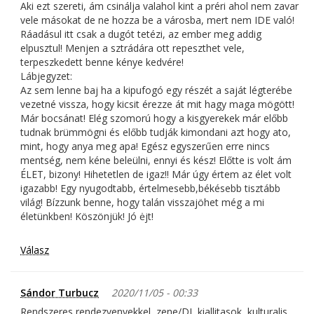
Aki ezt szereti, ám csinálja valahol kint a préri ahol nem zavar
vele másokat de ne hozza be a városba, mert nem IDE való!
Ráadásul itt csak a dugót tetézi, az ember meg addig
elpusztul! Menjen a sztrádára ott repeszthet vele,
terpeszkedett benne kénye kedvére!
Lábjegyzet:
Az sem lenne baj ha a kipufogó egy részét a saját légterébe
vezetné vissza, hogy kicsit érezze át mit hagy maga mögött!
Már bocsánat! Elég szomorú hogy a kisgyerekek már előbb
tudnak brümmögni és előbb tudják kimondani azt hogy ato,
mint, hogy anya meg apa! Egész egyszerűen erre nincs
mentség, nem kéne beleülni, ennyi és kész! Előtte is volt ám
ÉLET, bizony! Hihetetlen de igaz!! Már úgy értem az élet volt
igazabb! Egy nyugodtabb, értelmesebb,békésebb tisztább
világ! Bízzunk benne, hogy talán visszajöhet még a mi
életünkben! Köszönjük! Jó ėjt!
Válasz
Sándor Turbucz
2020/11/05 - 00:33
Rendszeres rendezvenyekkel, zene/DJ, kiallitasok, kulturalis