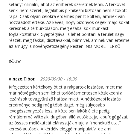
sétányt csinálni, ahol az emberek szeretnek lenni. A térkövet
senki nem szereti, legalábbis piknikezni biztosan nem szokott
rajta. Csak olyan célokra érdemes pénzt költeni, aminek van
hozzáadott értéke. Az kevés, hogy bizonyos cégek majd sokat
keresnek a térburkoláson, meg ezáltal sok munkást
foglalkoztatnak. Gyeptéglával is lehet borítani a terület nagy
részét, meg fákkal, dísztavakkal, bármivel, aminek van értelme
az amúgy is növényzetszegény Pesten. NO MORE TÉRKŐ!
Válasz
Vincze Tibor
2020/09/30 - 18:30
Kifejezetten kártékony ötlet a rakpartok lezárása, mert ma
már hétvégeken sem lehet torlódásmentesen közlekedni a
lezárások tovagyűrűző hatása miatt. A hétköznapi lezárás
eredménye pedig még több dugó, még súlyosabb
levegőszennyezés lesz, a közelben lakók élete pedig
rémálommá változik: dugóban álló autók zaja, kipufogógázai,
az összes mellékutcát elárasztják majd a "menekülő utat"
kereső autósok. A kérdőív eléggé manipulatív, de ami