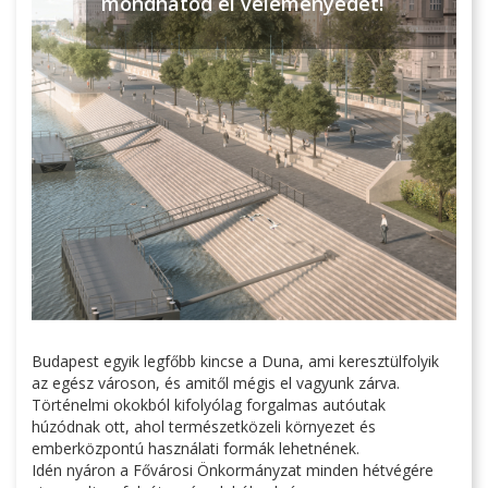
mondhatod el véleményedet!
Budapest egyik legfőbb kincse a Duna, ami keresztülfolyik
az egész városon, és amitől mégis el vagyunk zárva.
Történelmi okokból kifolyólag forgalmas autóutak
húzódnak ott, ahol természetközeli környezet és
emberközpontú használati formák lehetnének.
Idén nyáron a Fővárosi Önkormányzat minden hétvégére