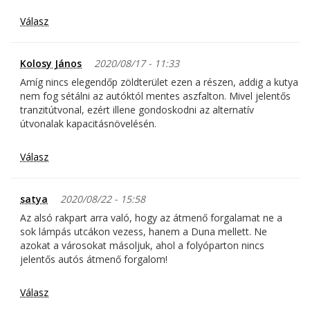
Válasz
Kolosy János
2020/08/17 - 11:33
Amíg nincs elegendőp zöldterület ezen a részen, addig a kutya
nem fog sétálni az autóktól mentes aszfalton. Mivel jelentős
tranzitútvonal, ezért illene gondoskodni az alternatív
útvonalak kapacitásnövelésén.
Válasz
satya
2020/08/22 - 15:58
Az alsó rakpart arra való, hogy az átmenő forgalamat ne a
sok lámpás utcákon vezess, hanem a Duna mellett. Ne
azokat a városokat másoljuk, ahol a folyóparton nincs
jelentős autós átmenő forgalom!
Válasz