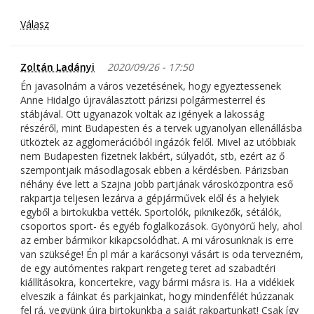
Válasz
Zoltán Ladányi
2020/09/26 - 17:50
Én javasolnám a város vezetésének, hogy egyeztessenek
Anne Hidalgo újraválasztott párizsi polgármesterrel és
stábjával. Ott ugyanazok voltak az igények a lakosság
részéről, mint Budapesten és a tervek ugyanolyan ellenállásba
ütköztek az agglomerációból ingázók felől. Mivel az utóbbiak
nem Budapesten fizetnek lakbért, súlyadót, stb, ezért az ő
szempontjaik másodlagosak ebben a kérdésben. Párizsban
néhány éve lett a Szajna jobb partjának városközpontra eső
rakpartja teljesen lezárva a gépjárművek elől és a helyiek
egyből a birtokukba vették. Sportolók, piknikezők, sétálók,
csoportos sport- és egyéb foglalkozások. Gyönyörű hely, ahol
az ember bármikor kikapcsolódhat. A mi városunknak is erre
van szüksége! Én pl már a karácsonyi vásárt is oda tervezném,
de egy autómentes rakpart rengeteg teret ad szabadtéri
kiállításokra, koncertekre, vagy bármi másra is. Ha a vidékiek
elveszik a fáinkat és parkjainkat, hogy mindenfélét húzzanak
fel rá, vegyünk újra birtokunkba a saját rakpartunkat! Csak így