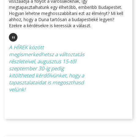
visszaadja a folyót a városlakóknak, így
megtapasztalhatunk egy élhetőbb, emberibb Budapestet.
Hogyan lehetne meghosszabbítani ezt az élményt? Mi kell
ahhoz, hogy a Duna tartósan a budapestieké legyen?
Ezekre a kérdésekre is keressük a választ.
"
A HÍREK között
megismerkedhetsz a változtatás
részleteivel, augusztus 15-től
szeptember 30-ig pedig
kitöltheted kérdőívünket, hogy a
tapasztalataidat is megoszthasd
velünk!