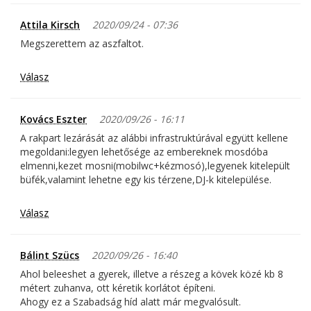
Attila Kirsch
2020/09/24 - 07:36
Megszerettem az aszfaltot.
Válasz
Kovács Eszter
2020/09/26 - 16:11
A rakpart lezárását az alábbi infrastruktúrával együtt kellene
megoldani:legyen lehetősége az embereknek mosdóba
elmenni,kezet mosni(mobilwc+kézmosó),legyenek kitelepült
büfék,valamint lehetne egy kis térzene,DJ-k kitelepülése.
Válasz
Bálint Szücs
2020/09/26 - 16:40
Ahol beleeshet a gyerek, illetve a részeg a kövek közé kb 8
métert zuhanva, ott kéretik korlátot építeni.
Ahogy ez a Szabadság híd alatt már megvalósult.