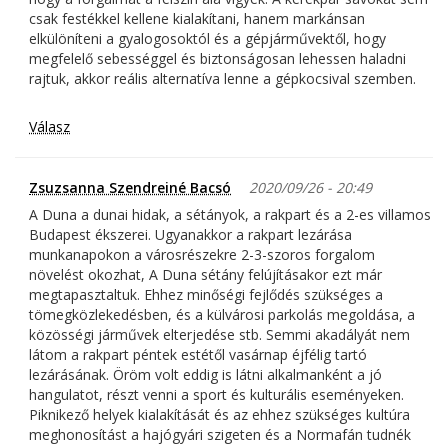
csak festékkel kellene kialakítani, hanem markánsan
elkülöníteni a gyalogosoktól és a gépjárművektől, hogy
megfelelő sebességgel és biztonságosan lehessen haladni
rajtuk, akkor reális alternatíva lenne a gépkocsival szemben.
Válasz
Zsuzsanna Szendreiné Bacsó
2020/09/26 - 20:49
A Duna a dunai hidak, a sétányok, a rakpart és a 2-es villamos
Budapest ékszerei. Ugyanakkor a rakpart lezárása
munkanapokon a városrészekre 2-3-szoros forgalom
növelést okozhat, A Duna sétány felújításakor ezt már
megtapasztaltuk. Ehhez minőségi fejlődés szükséges a
tömegközlekedésben, és a külvárosi parkolás megoldása, a
közösségi járművek elterjedése stb. Semmi akadályát nem
látom a rakpart péntek estétől vasárnap éjfélig tartó
lezárásának. Öröm volt eddig is látni alkalmanként a jó
hangulatot, részt venni a sport és kulturális eseményeken.
Piknikező helyek kialakítását és az ehhez szükséges kultúra
meghonosítást a hajógyári szigeten és a Normafán tudnék