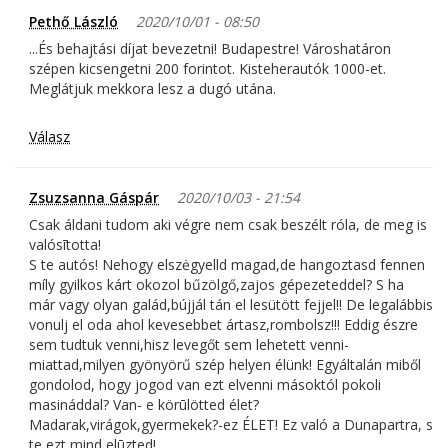
Pethő László
2020/10/01 - 08:50
...És behajtási díjat bevezetni! Budapestre! Városhatáron
szépen kicsengetni 200 forintot. Kisteherautók 1000-et.
Meglátjuk mekkora lesz a dugó utána.
Válasz
Zsuzsanna Gáspár
2020/10/03 - 21:54
Csak áldani tudom aki végre nem csak beszélt róla, de meg is
valósītotta!
S te autós! Nehogy elszėgyelld magad,de hangoztasd fennen
míly gyilkos kárt okozol bűzölgő,zajos gépezeteddel? S ha
már vagy olyan galád,bújjál tán el lesütött fejjel!! De legalábbis
vonulj el oda ahol kevesebbet ártasz,rombolsz!!! Eddig észre
sem tudtuk venni,hisz levegőt sem lehetett venni-
miattad,milyen gyönyörű szép helyen élünk! Egyáltalán miből
gondolod, hogy jogod van ezt elvenni másoktól pokoli
masináddal? Van- e körūlötted élet?
Madarak,virágok,gyermekek?-ez ÉLET! Ez való a Dunapartra, s
te ezt mind elūzted!