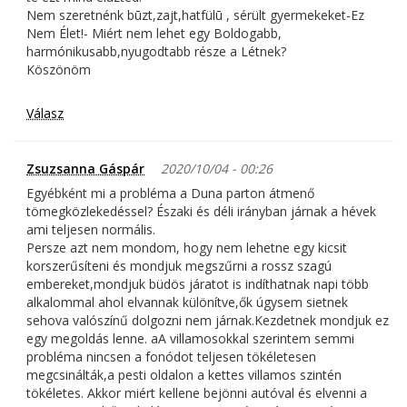
Nem szeretnénk būzt,zajt,hatfülū , sérült gyermekeket-Ez
Nem Élet!- Miért nem lehet egy Boldogabb,
harmónikusabb,nyugodtabb része a Létnek?
Köszönöm
Válasz
Zsuzsanna Gáspár
2020/10/04 - 00:26
Egyébként mi a probléma a Duna parton átmenő
tömegközlekedéssel? Északi és déli irányban járnak a hévek
ami teljesen normális.
Persze azt nem mondom, hogy nem lehetne egy kicsit
korszerűsíteni és mondjuk megszűrni a rossz szagú
embereket,mondjuk büdös járatot is indíthatnak napi több
alkalommal ahol elvannak különítve,ők úgysem sietnek
sehova valószínű dolgozni nem járnak.Kezdetnek mondjuk ez
egy megoldás lenne. aA villamosokkal szerintem semmi
probléma nincsen a fonódot teljesen tökéletesen
megcsinálták,a pesti oldalon a kettes villamos szintén
tökéletes. Akkor miért kellene bejönni autóval és elvenni a