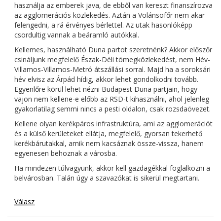
használja az emberek java, de ebből van kereszt finanszírozva
az agglomerációs közlekedés. Aztán a Volánsofőr nem akar
felengedni, a rá érvényes bérlettel. Az utak hasonlóképp
csordultig vannak a beáramló autókkal.
Kellemes, használható Duna partot szeretnénk? Akkor előszőr
csináljunk megfelelő Észak-Déli tömegközlekedést, nem Hév-
Villamos-Villamos-Metró átszállási sorral. Majd ha a soroksári
hév elvisz az Árpád hídig, akkor lehet gondolkodni tovább.
Egyenlőre körül lehet nézni Budapest Duna partjain, hogy
vajon nem kellene-e előbb az RSD-t kihasználni, ahol jelenleg
gyakorlatilag semmi nincs a pesti oldalon, csak rozsdaövezet.
Kellene olyan kerékpáros infrastruktúra, ami az agglomerációt
és a külső kerületeket ellátja, megfelelő, gyorsan tekerhető
kerékbárutakkal, amik nem kacsáznak össze-vissza, hanem
egyenesen behoznak a városba.
Ha mindezen túlvagyunk, akkor kell gazdagékkal foglalkozni a
belvárosban. Talán úgy a szavazókat is sikerül megtartani.
Válasz