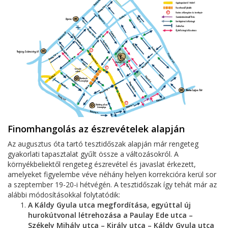
Finomhangolás az észrevételek alapján
Az augusztus óta tartó tesztidőszak alapján már rengeteg
gyakorlati tapasztalat gyűlt össze a változásokról. A
környékbeliektől rengeteg észrevétel és javaslat érkezett,
amelyeket figyelembe véve néhány helyen korrekcióra kerül sor
a szeptember 19-20-i hétvégén. A tesztidőszak így tehát már az
alábbi módosításokkal folytatódik:
A Káldy Gyula utca megfordítása, egyúttal új
hurokútvonal létrehozása a Paulay Ede utca –
Székely Mihály utca – Király utca – Káldy Gyula utca