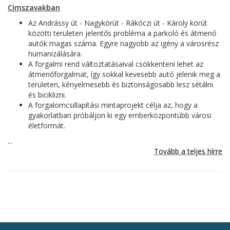
Címszavakban
Az Andrássy út - Nagykörút - Rákóczi út - Károly körút
közötti területen jelentős probléma a parkoló és átmenő
autók magas száma. Egyre nagyobb az igény a városrész
humanizálására.
A forgalmi rend változtatásaival csökkenteni lehet az
átmenőforgalmat, így sokkal kevesebb autó jelenik meg a
területen, kényelmesebb és biztonságosabb lesz sétálni
és biciklizni.
A forgalomcsillapítási mintaprojekt célja az, hogy a
gyakorlatban próbáljon ki egy emberközpontúbb városi
életformát.
...
Tovább a teljes hírre