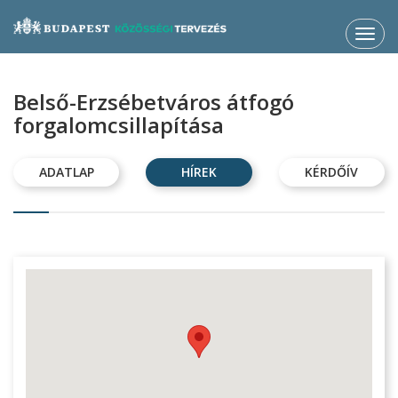
Toggl
navig
Belső-Erzsébetváros átfogó
forgalomcsillapítása
ADATLAP
HÍREK
KÉRDŐÍV